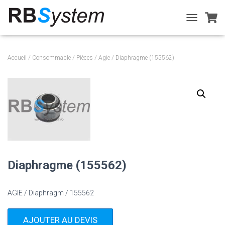
T
O
G
G
Accueil
/
Consommable
/
Pièces
/
Agie
/ Diaphragme (155562)
L
E
N
A
V
I
G
A
T
I
O
Diaphragme (155562)
N
AGIE / Diaphragm / 155562
AJOUTER AU DEVIS