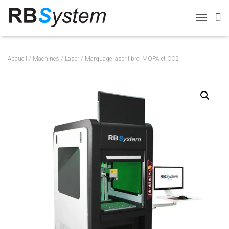
T
O
G
G
Accueil
/
Machines
/
Laser
/ Marquage laser fibre, MOPA et CO2
L
E
N
A
V
I
G
A
T
I
O
N