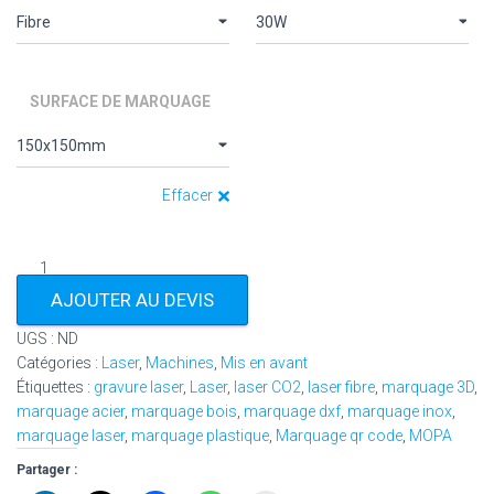
SURFACE DE MARQUAGE
Effacer
AJOUTER AU DEVIS
UGS :
ND
Catégories :
Laser
,
Machines
,
Mis en avant
Étiquettes :
gravure laser
,
Laser
,
laser CO2
,
laser fibre
,
marquage 3D
,
marquage acier
,
marquage bois
,
marquage dxf
,
marquage inox
,
marquage laser
,
marquage plastique
,
Marquage qr code
,
MOPA
Partager :