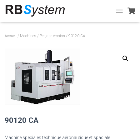
T
O
G
G
Accueil
/
Machines
/
Perçage érosion
/ 90120 CA
L
E
N
A
V
I
G
A
T
I
O
N
90120 CA
Machine spéciales technique aéronautique et spaciale