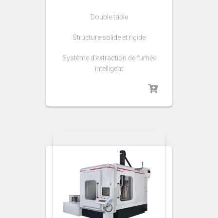
Double table
Structure solide et rigide
Système d’extraction de fumée
intelligent