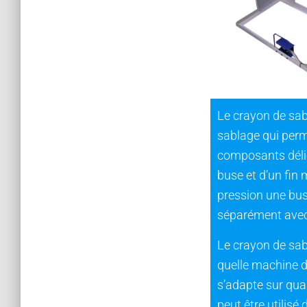
Le crayon de sab
sablage qui perm
composants délic
buse et d’un fin
pression une bu
séparément avec
Le crayon de sab
quelle machine 
s’adapte sur qua
peut être utilisé