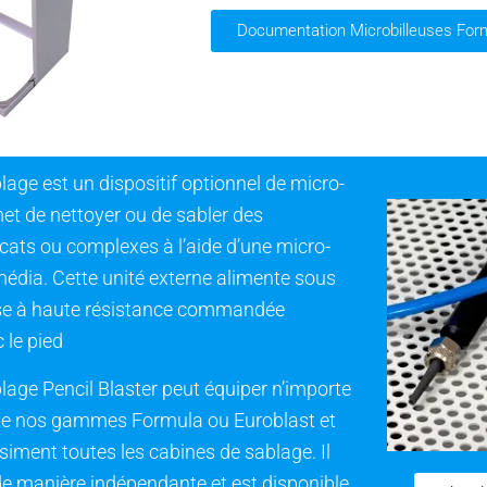
Documentation Microbilleuses For
lage est un dispositif optionnel de micro-
et de nettoyer ou de sabler des
ats ou complexes à l’aide d’une micro-
 média. Cette unité externe alimente sous
se à haute résistance commandée
 le pied
lage Pencil Blaster peut équiper n’importe
de nos gammes Formula ou Euroblast et
siment toutes les cabines de sablage. Il
 de manière indépendante et est disponible