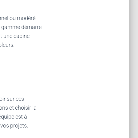
nnel ou modéré.
 La gamme démarre
st une cabine
oleurs.
oir sur ces
ons et choisir la
équipe est à
vos projets.