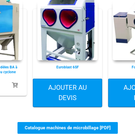
dèles BA à
Euroblast 6SF
F
ou cyclone
AJOUTER AU
AJ
DEVIS
Catalogue machines de microbillage [PDF]