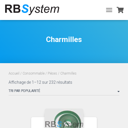
TOGGLE
NAVIGATIO
Charmilles
Accueil
/
Consommable
/
Pièces
/ Charmilles
Trié
Affichage de 1–12 sur 232 résultats
par
popularité