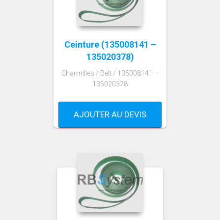
Ceinture (135008141 –
135020378)
Charmilles / Belt / 135008141 –
135020378
AJOUTER AU DEVIS