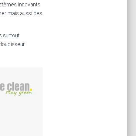
ystèmes innovants
iser mais aussi des
s surtout
adoucisseur.