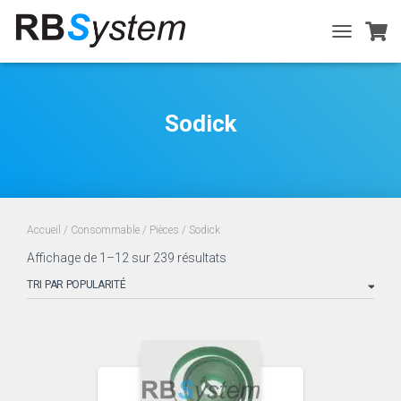
TOGGLE
NAVIGATIO
Sodick
Accueil
/
Consommable
/
Pièces
/ Sodick
Trié
Affichage de 1–12 sur 239 résultats
par
popularité