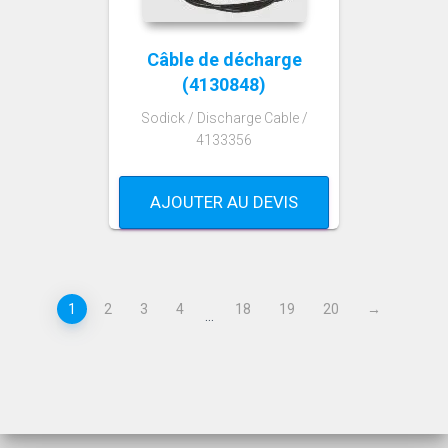
Câble de décharge
(4130848)
Sodick / Discharge Cable /
4133356
AJOUTER AU DEVIS
1
2
3
4
18
19
20
→
…