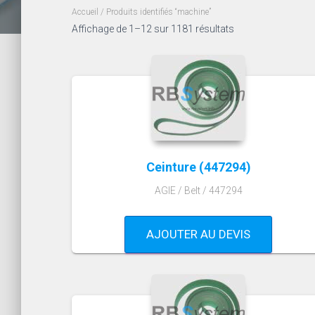
Accueil
/ Produits identifiés “machine”
Trié
Affichage de 1–12 sur 1181 résultats
par
popularité
Ceinture (447294)
AGIE / Belt / 447294
AJOUTER AU DEVIS