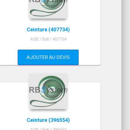
Ceinture (407734)
AGIE / Belt / 407734
AJOUTER AU DEVIS
Ceinture (396554)
AGIE / Belt / 396554