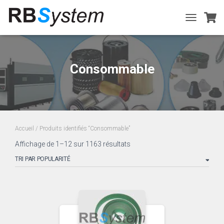
TOGGLE
NAVIGATIO
Consommable
Accueil
/ Produits identifiés “Consommable”
Trié
Affichage de 1–12 sur 1163 résultats
par
popularité