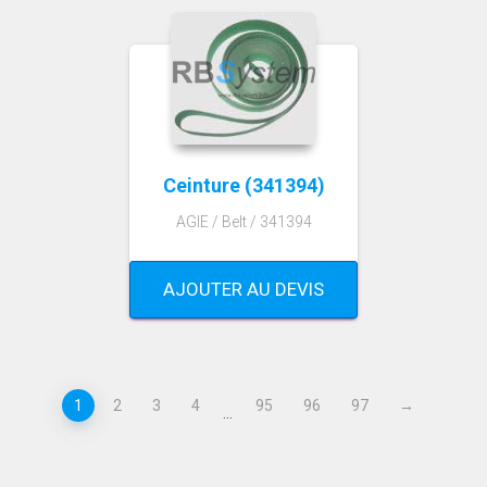
Ceinture (341394)
AGIE / Belt / 341394
AJOUTER AU DEVIS
1
2
3
4
95
96
97
→
…