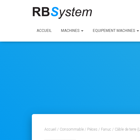
ACCUEIL
MACHINES
EQUIPEMENT MACHINES
Accueil
/
Consommable
/
Pièces
/
Fanuc
/ Câble de terre