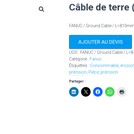
Câble de terr
FANUC / Ground Cable / L=810m
AJOUTER AU DEVIS
UGS :
FANUC / Ground Cable / L
Catégorie :
Fanuc
Étiquettes :
Consommable
,
érosio
précision
,
Pièce
,
précision
Partager :