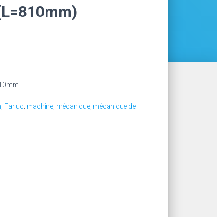
e (L=810mm)
m
=810mm
n
,
Fanuc
,
machine
,
mécanique
,
mécanique de