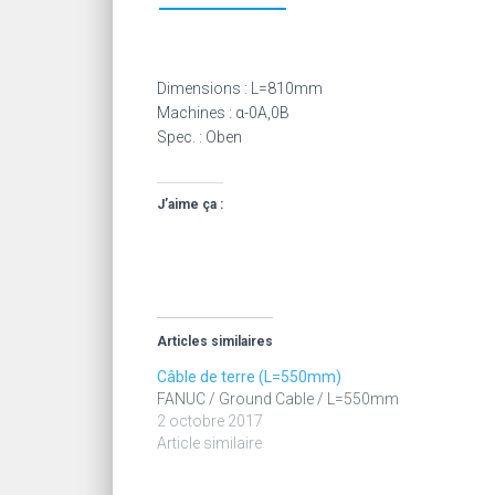
Dimensions : L=810mm
Machines : α-0A,0B
Spec. : Oben
J’aime ça :
Articles similaires
Câble de terre (L=550mm)
FANUC / Ground Cable / L=550mm
2 octobre 2017
Article similaire