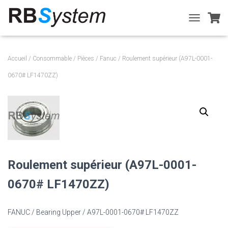
T
O
G
G
Accueil
/
Consommable
/
Pièces
/
Fanuc
/ Roulement supérieur (A97L-0001-
L
E
0670# LF1470ZZ)
N
A
V
I
G
A
T
I
O
Roulement supérieur (A97L-0001-
N
0670# LF1470ZZ)
FANUC / Bearing Upper / A97L-0001-0670# LF1470ZZ