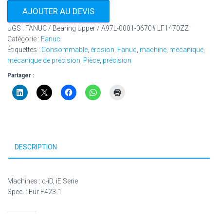
AJOUTER AU DEVIS
UGS :
FANUC / Bearing Upper / A97L-0001-0670# LF1470ZZ
Catégorie :
Fanuc
Étiquettes :
Consommable
,
érosion
,
Fanuc
,
machine
,
mécanique
,
mécanique de précision
,
Pièce
,
précision
Partager :
DESCRIPTION
Machines : α-iD, iE Serie
Spec. : Für F423-1