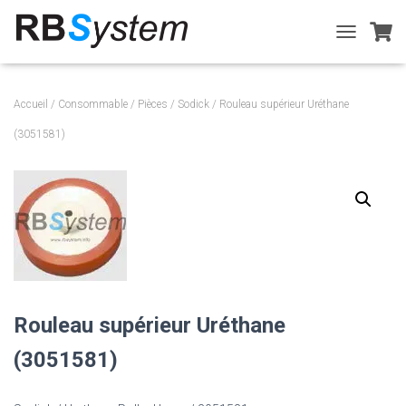
T
O
G
G
Accueil
/
Consommable
/
Pièces
/
Sodick
/ Rouleau supérieur Uréthane
L
E
(3051581)
N
A
V
I
G
A
T
I
O
N
Rouleau supérieur Uréthane
(3051581)