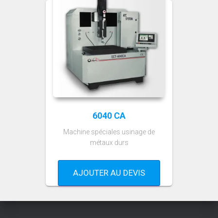
6040 CA
Machine spéciales usinage de
métaux durs
AJOUTER AU DEVIS