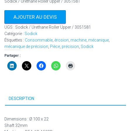
Sodick / Urethane Roller Upper / 3051581
AJOUTER AU DEVIS
UGS :
Sodick / Urethane Roller Upper / 3051581
Catégorie :
Sodick
Étiquettes :
Consommable
,
érosion
,
machine
,
mécanique
,
mécanique de précision
,
Pièce
,
précision
,
Sodick
Partager :
DESCRIPTION
Dimensions : Ø 100 x 22
Shaft 32mm