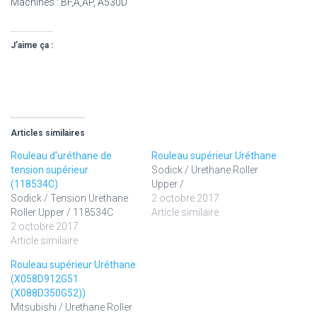
Machines : BF,A,AP, A530D
J’aime ça :
Articles similaires
Rouleau d’uréthane de
Rouleau supérieur Uréthane
tension supérieur
Sodick / Urethane Roller
(118534C)
Upper /
Sodick / Tension Urethane
2 octobre 2017
Roller Upper / 118534C
Article similaire
2 octobre 2017
Article similaire
Rouleau supérieur Uréthane
(X058D912G51
(X088D350G52))
Mitsubishi / Urethane Roller