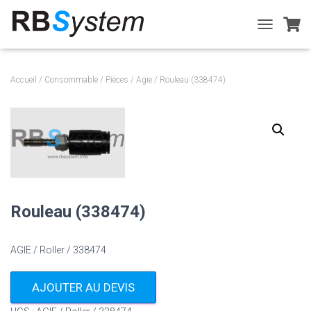
T
O
G
G
Accueil
/
Consommable
/
Pièces
/
Agie
/ Rouleau (338474)
L
E
N
A
V
I
G
A
T
I
Rouleau (338474)
O
N
AGIE / Roller / 338474
AJOUTER AU DEVIS