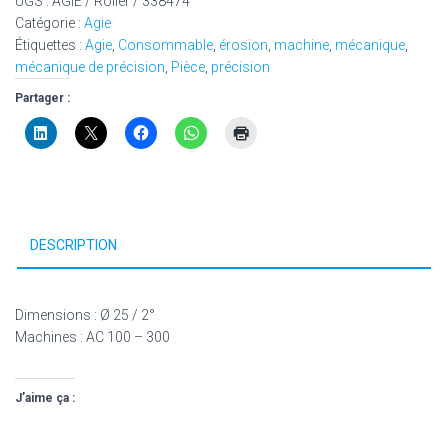
UGS :
AGIE / Roller / 338474
Catégorie :
Agie
Étiquettes :
Agie
,
Consommable
,
érosion
,
machine
,
mécanique
,
mécanique de précision
,
Pièce
,
précision
Partager :
DESCRIPTION
Dimensions : Ø 25 / 2°
Machines : AC 100 – 300
J’aime ça :