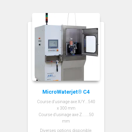
MicroWaterjet® C4
Course d‘usinage axe X/Y….540
x 300 mm
Course d‘usinage axe Z……..50
mm
Diverses options disponible,