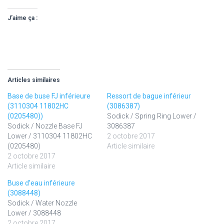
J’aime ça :
Articles similaires
Base de buse FJ inférieure
Ressort de bague inférieur
(3110304 11802HC
(3086387)
(0205480))
Sodick / Spring Ring Lower /
Sodick / Nozzle Base FJ
3086387
Lower / 3110304 11802HC
2 octobre 2017
(0205480)
Article similaire
2 octobre 2017
Article similaire
Buse d’eau inférieure
(3088448)
Sodick / Water Nozzle
Lower / 3088448
2 octobre 2017