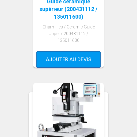
Guide céramique
supérieur (200431112 /
135011600)
Charmilles / Ceramic Guide
Upper / 200431112 /
135011600
AJOUTER AU DEVIS