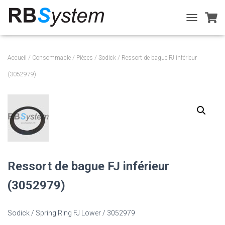
T
O
G
G
Accueil
/
Consommable
/
Pièces
/
Sodick
/ Ressort de bague FJ inférieur
L
E
(3052979)
N
A
V
I
G
A
T
I
O
Ressort de bague FJ inférieur
N
(3052979)
Sodick / Spring Ring FJ Lower / 3052979