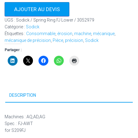
AJOUTER AU DEVIS
UGS :
Sodick / Spring Ring FJ Lower / 3052979
Catégorie :
Sodick
Étiquettes :
Consommable
,
érosion
,
machine
,
mécanique
,
mécanique de précision
,
Pièce
,
précision
,
Sodick
Partager :
DESCRIPTION
Machines : AQ,AD,AG
Spec. : FJ-AWT
for S209FJ