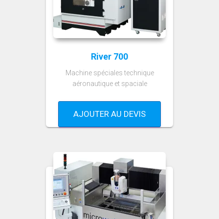
River 700
Machine spéciales technique
aéronautique et spaciale
AJOUTER AU DEVIS