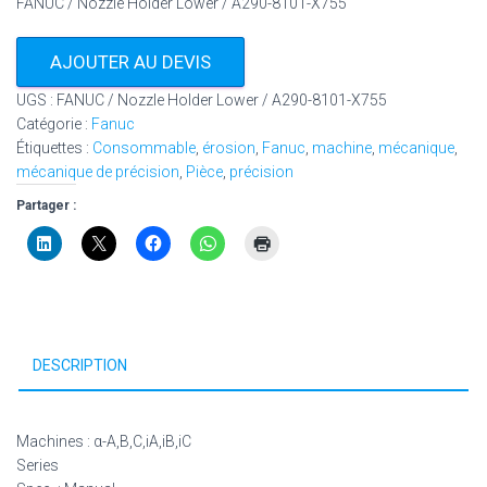
FANUC / Nozzle Holder Lower / A290-8101-X755
AJOUTER AU DEVIS
UGS :
FANUC / Nozzle Holder Lower / A290-8101-X755
Catégorie :
Fanuc
Étiquettes :
Consommable
,
érosion
,
Fanuc
,
machine
,
mécanique
,
mécanique de précision
,
Pièce
,
précision
Partager :
DESCRIPTION
Machines : α-A,B,C,iA,iB,iC
Series