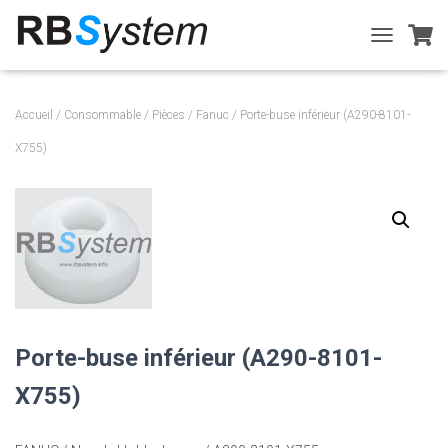
T
O
G
G
Accueil
/
Consommable
/
Pièces
/
Fanuc
/ Porte-buse inférieur (A290-8101-
L
E
X755)
N
A
V
I
G
A
T
I
O
N
Porte-buse inférieur (A290-8101-
X755)