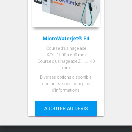
MicroWaterjet® F4
Course d‘usinage axe
X/Y….1000 x 600 mm
Course d‘usinage axe Z……..140
mm
Diverses options disponible,
contactez-nous pour plus
d’informations.
AJOUTER AU DEVIS