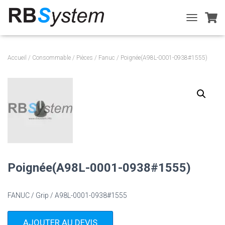
T
O
G
G
Accueil
/
Consommable
/
Pièces
/
Fanuc
/ Poignée(A98L-0001-0938#1555)
L
E
N
A
V
I
G
A
T
I
O
Poignée(A98L-0001-0938#1555)
N
FANUC / Grip / A98L-0001-0938#1555
AJOUTER AU DEVIS