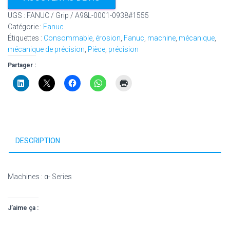
UGS :
FANUC / Grip / A98L-0001-0938#1555
Catégorie :
Fanuc
Étiquettes :
Consommable
,
érosion
,
Fanuc
,
machine
,
mécanique
,
mécanique de précision
,
Pièce
,
précision
Partager :
DESCRIPTION
Machines : α- Series
J’aime ça :