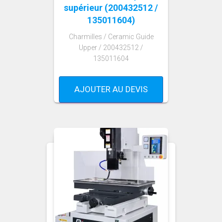
supérieur (200432512 /
135011604)
Charmilles / Ceramic Guide
Upper / 200432512 /
135011604
AJOUTER AU DEVIS