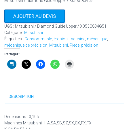
Mitsubishi / Diamond Guide Upper / X053C834G51
AJOUTER AU DEVIS
UGS :
Mitsubishi / Diamond Guide Upper / X053C834G51
Catégorie :
Mitsubishi
Étiquettes :
Consommable
,
érosion
,
machine
,
mécanique
,
mécanique de précision
,
Mitsubishi
,
Pièce
,
précision
Partager :
DESCRIPTION
Dimensions : 0,105
Machines Mitsubishi : HA,SA,SB,SZ,SX,CX,FX,FX-