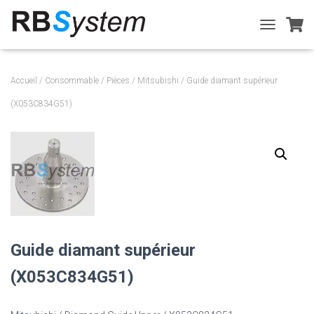
T
O
G
G
Accueil
/
Consommable
/
Pièces
/
Mitsubishi
/ Guide diamant supérieur
L
E
(X053C834G51)
N
A
V
I
G
A
T
I
O
N
Guide diamant supérieur
(X053C834G51)