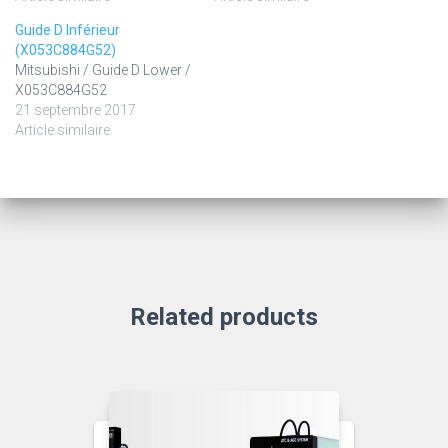
Guide D Inférieur
(X053C884G52)
Mitsubishi / Guide D Lower /
X053C884G52
21 septembre 2017
Article similaire
Related products