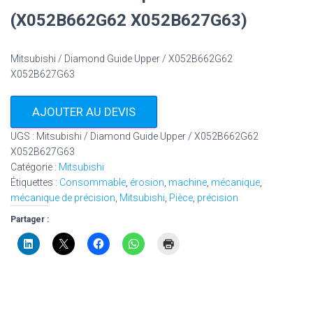
(X052B662G62 X052B627G63)
Mitsubishi / Diamond Guide Upper / X052B662G62
X052B627G63
AJOUTER AU DEVIS
UGS :
Mitsubishi / Diamond Guide Upper / X052B662G62
X052B627G63
Catégorie :
Mitsubishi
Étiquettes :
Consommable
,
érosion
,
machine
,
mécanique
,
mécanique de précision
,
Mitsubishi
,
Pièce
,
précision
Partager :