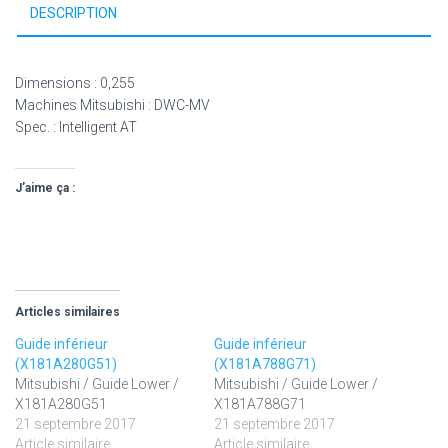
DESCRIPTION
Dimensions : 0,255
Machines Mitsubishi : DWC-MV
Spec. : Intelligent AT
J’aime ça :
Articles similaires
Guide inférieur
Guide inférieur
(X181A280G51)
(X181A788G71)
Mitsubishi / Guide Lower /
Mitsubishi / Guide Lower /
X181A280G51
X181A788G71
21 septembre 2017
21 septembre 2017
Article similaire
Article similaire