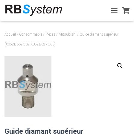
T
O
G
G
Accueil
/
Consommable
/
Pièces
/
Mitsubishi
/ Guide diamant supérieur
L
E
(X052B662G62 X052B627G63)
N
A
V
I
G
A
T
I
O
N
Guide diamant supérieur