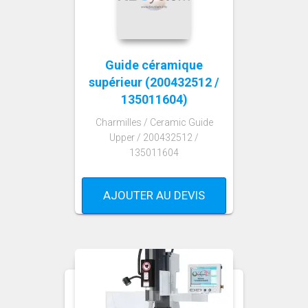
Guide céramique
supérieur (200432512 /
135011604)
Charmilles / Ceramic Guide
Upper / 200432512 /
135011604
AJOUTER AU DEVIS