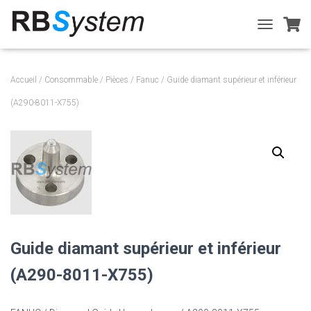
T
O
G
G
Accueil
/
Consommable
/
Pièces
/
Fanuc
/ Guide diamant supérieur et inférieur
L
E
(A290-8011-X755)
N
A
V
I
G
A
T
I
O
N
Guide diamant supérieur et inférieur
(A290-8011-X755)