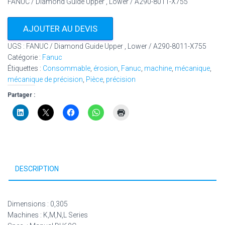
FANUC / Diamond Guide Upper , Lower / A290-8011-X755
AJOUTER AU DEVIS
UGS :
FANUC / Diamond Guide Upper , Lower / A290-8011-X755
Catégorie :
Fanuc
Étiquettes :
Consommable
,
érosion
,
Fanuc
,
machine
,
mécanique
,
mécanique de précision
,
Pièce
,
précision
Partager :
DESCRIPTION
Dimensions : 0,305
Machines : K,M,N,L Series