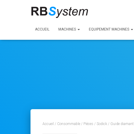
ACCUEIL
MACHINES
EQUIPEMENT MACHINES
Accueil
/
Consommable
/
Pièces
/
Sodick
/ Guide diamant 