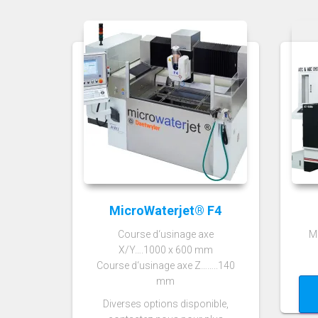
MicroWaterjet® F4
Course d‘usinage axe
M
X/Y….1000 x 600 mm
Course d‘usinage axe Z……..140
mm
Diverses options disponible,