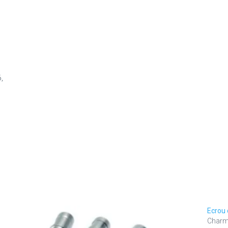
,
Ecrou 
Charmi