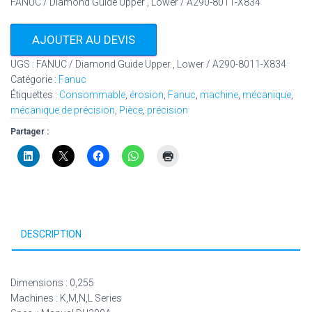
FANUC / Diamond Guide Upper , Lower / A290-8011-X834
AJOUTER AU DEVIS
UGS :
FANUC / Diamond Guide Upper , Lower / A290-8011-X834
Catégorie :
Fanuc
Étiquettes :
Consommable
,
érosion
,
Fanuc
,
machine
,
mécanique
,
mécanique de précision
,
Pièce
,
précision
Partager :
DESCRIPTION
Dimensions : 0,255
Machines : K,M,N,L Series