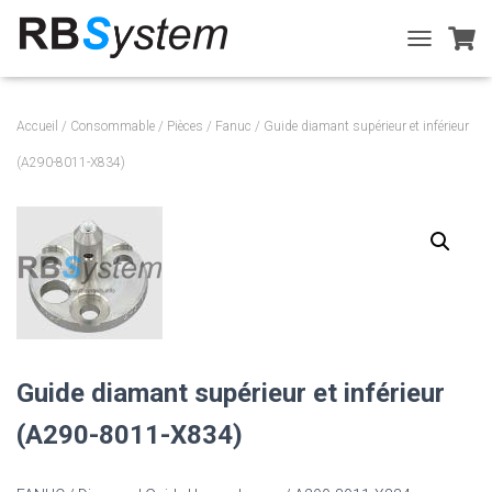
T
O
G
G
Accueil
/
Consommable
/
Pièces
/
Fanuc
/ Guide diamant supérieur et inférieur
L
E
(A290-8011-X834)
N
A
V
I
G
A
T
I
O
N
Guide diamant supérieur et inférieur
(A290-8011-X834)