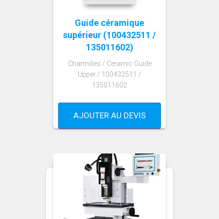
Guide céramique
supérieur (100432511 /
135011602)
Charmilles / Ceramic Guide
Upper / 100432511 /
135011602
AJOUTER AU DEVIS