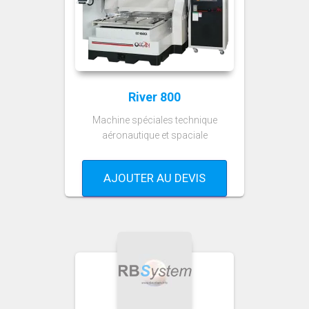
River 800
Machine spéciales technique
aéronautique et spaciale
AJOUTER AU DEVIS