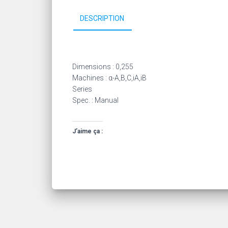
DESCRIPTION
Dimensions : 0,255
Machines : α-A,B,C,iA,iB
Series
Spec. : Manual
J’aime ça :