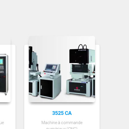
3525 CA
ue
Machine à commande