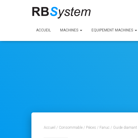
ACCUEIL
MACHINES
EQUIPEMENT MACHINES
Accueil
/
Consommable
/
Pièces
/
Fanuc
/ Guide diamant