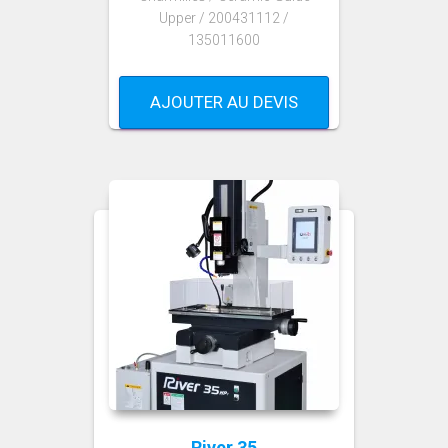
Upper / 200431112 /
135011600
AJOUTER AU DEVIS
River 35