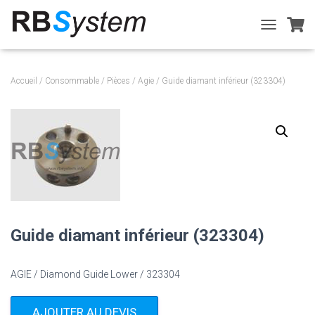
T
O
G
G
Accueil
/
Consommable
/
Pièces
/
Agie
/ Guide diamant inférieur (323304)
L
E
N
A
V
I
G
A
T
I
O
Guide diamant inférieur (323304)
N
AGIE / Diamond Guide Lower / 323304
AJOUTER AU DEVIS