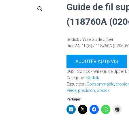
Guide de fil s
(118760A (020
Sodick / Wire Guide Upper
Dice AQ-1U(S) / 118760A (020605
AJOUTER AU DEVIS
UGS :
Sodick / Wire Guide Upper D
Catégorie :
Sodick
Étiquettes :
Consommable
,
érosio
Pièce
,
précision
,
Sodick
Partager :