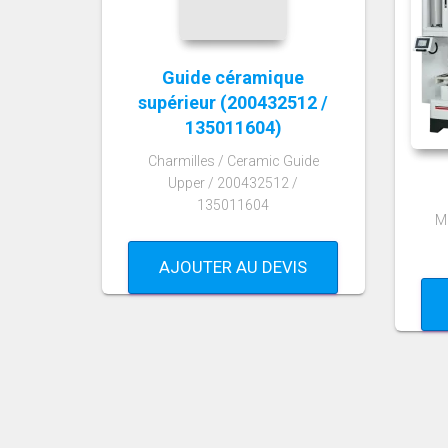
Guide céramique
supérieur (200432512 /
135011604)
Charmilles / Ceramic Guide
Upper / 200432512 /
135011604
M
AJOUTER AU DEVIS