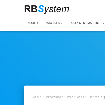
ACCUEIL
MACHINES
EQUIPEMENT MACHINES
Accueil
/
Consommable
/
Pièces
/
Sodick
/ Guide de fil s