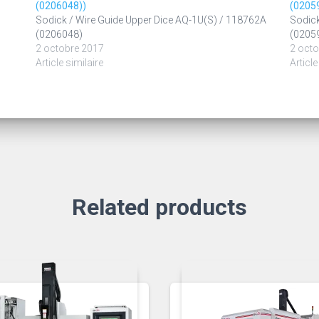
(0206048))
(0205
Sodick / Wire Guide Upper Dice AQ-1U(S) / 118762A
Sodick
(0206048)
(0205
2 octobre 2017
2 octo
Article similaire
Article
Related products