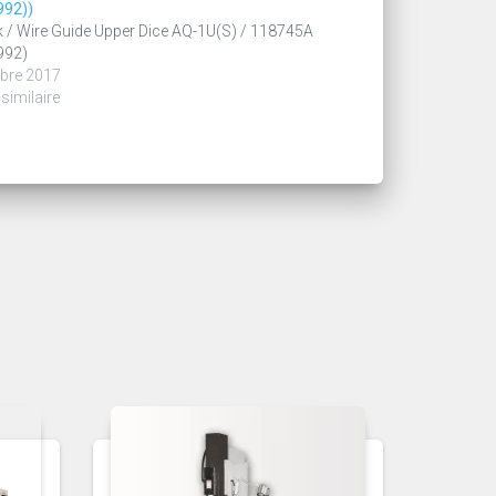
992))
 / Wire Guide Upper Dice AQ-1U(S) / 118745A
992)
bre 2017
 similaire