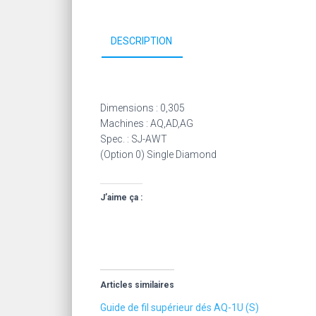
DESCRIPTION
Dimensions : 0,305
Machines : AQ,AD,AG
Spec. : SJ-AWT
(Option 0) Single Diamond
J’aime ça :
Articles similaires
Guide de fil supérieur dés AQ-1U (S)