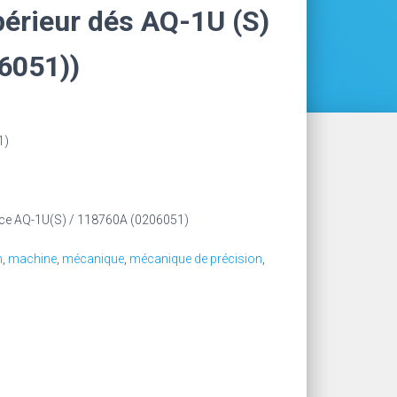
upérieur dés AQ-1U (S)
6051))
1)
ice AQ-1U(S) / 118760A (0206051)
n
,
machine
,
mécanique
,
mécanique de précision
,