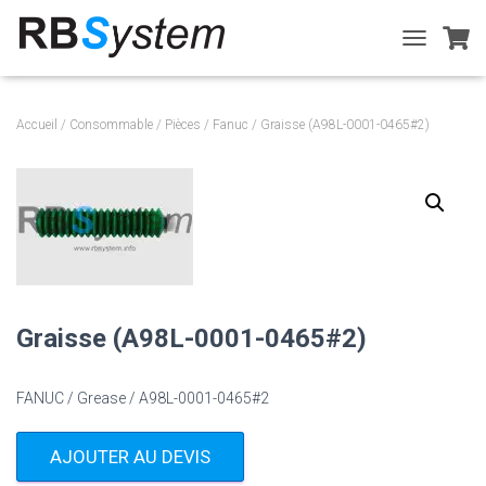
T
O
G
G
Accueil
/
Consommable
/
Pièces
/
Fanuc
/ Graisse (A98L-0001-0465#2)
L
E
N
A
V
I
G
A
T
I
Graisse (A98L-0001-0465#2)
O
N
FANUC / Grease / A98L-0001-0465#2
AJOUTER AU DEVIS