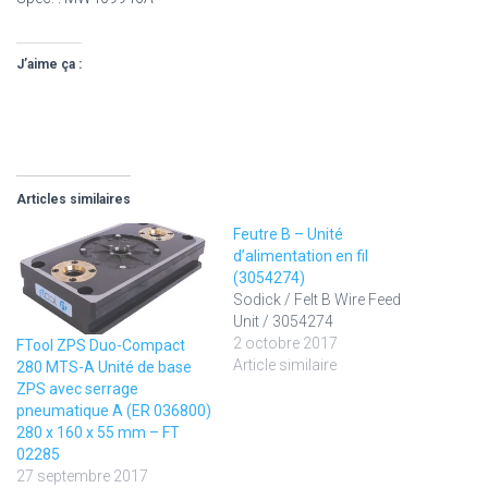
J’aime ça :
Articles similaires
Feutre B – Unité
d’alimentation en fil
(3054274)
Sodick / Felt B Wire Feed
Unit / 3054274
2 octobre 2017
FTool ZPS Duo-Compact
Article similaire
280 MTS-A Unité de base
ZPS avec serrage
pneumatique A (ER 036800)
280 x 160 x 55 mm – FT
02285
27 septembre 2017