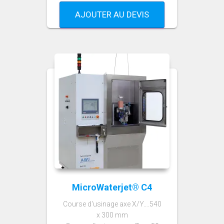
AJOUTER AU DEVIS
MicroWaterjet® C4
Course d‘usinage axe X/Y….540
x 300 mm