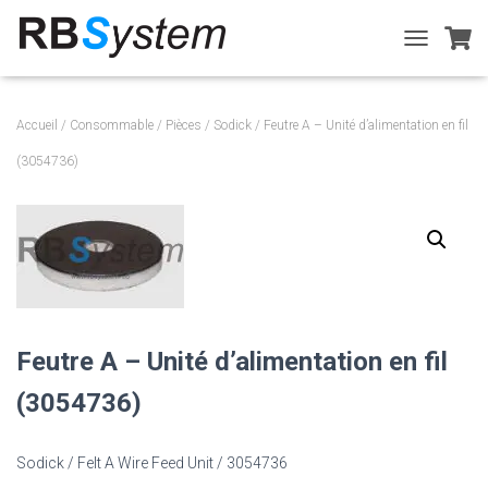
T
O
G
G
Accueil
/
Consommable
/
Pièces
/
Sodick
/ Feutre A – Unité d’alimentation en fil
L
E
(3054736)
N
A
V
I
G
A
T
I
O
Feutre A – Unité d’alimentation en fil
N
(3054736)
Sodick / Felt A Wire Feed Unit / 3054736