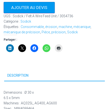
AJOUTER AU DEVIS
UGS :
Sodick / Felt A Wire Feed Unit / 3054736
Catégorie :
Sodick
Étiquettes :
Consommable
,
érosion
,
machine
,
mécanique
,
mécanique de précision
,
Pièce
,
précision
,
Sodick
Partager :
DESCRIPTION
Dimensions : Ø 30 x
6.5 x 5mm
Machines : AQ325L, AG400, AG600
Spec. : MW409946A