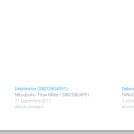
Débitmètre (S801D824P01)
Débimè
Mitsubishi / Flow Meter / S801D824P01
FANUC 
21 septembre 2017
2 octo
Article similaire
Article