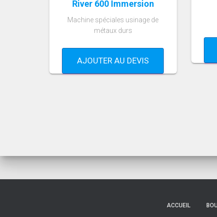
River 600 Immersion
Machine spéciales usinage de
métaux durs
AJOUTER AU DEVIS
ACCUEIL
BOU