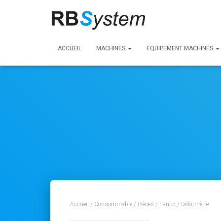
ACCUEIL
MACHINES
EQUIPEMENT MACHINES
Accueil
/
Consommable
/
Pièces
/
Fanuc
/ Débitmètre