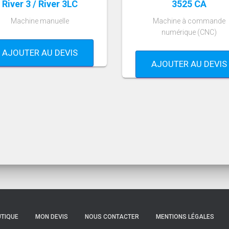
River 3 / River 3LC
3525 CA
Machine manuelle
Machine à commande
numérique (CNC)
AJOUTER AU DEVIS
AJOUTER AU DEVIS
TIQUE
MON DEVIS
NOUS CONTACTER
MENTIONS LÉGALES