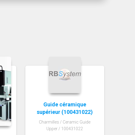
Guide céramique
supérieur (100431022)
Charmilles / Ceramic Guide
Upper / 100431022