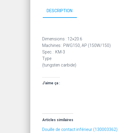
DESCRIPTION
Dimensions : 12×20.6
Machines : PWG150, AP (150W/150)
Spec. : KM-3
Type
(tungsten carbide)
J’aime ça :
Articles similaires
Douille de contact inférieur (130003362)