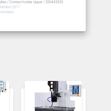
lles / Contact holder Upper / 200442925
ptembre 2017
 similaire