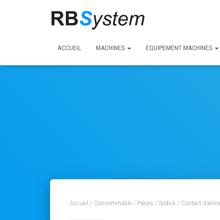
ACCUEIL
MACHINES
EQUIPEMENT MACHINES
Accueil
/
Consommable
/
Pièces
/
Sodick
/ Contact d’alime