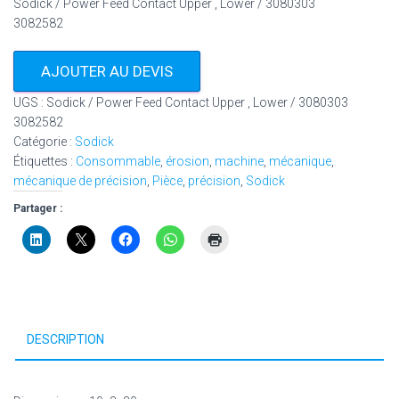
Sodick / Power Feed Contact Upper , Lower / 3080303
3082582
AJOUTER AU DEVIS
UGS :
Sodick / Power Feed Contact Upper , Lower / 3080303
3082582
Catégorie :
Sodick
Étiquettes :
Consommable
,
érosion
,
machine
,
mécanique
,
mécanique de précision
,
Pièce
,
précision
,
Sodick
Partager :
DESCRIPTION