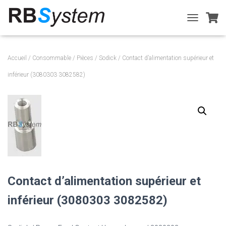
T
O
G
G
Accueil
/
Consommable
/
Pièces
/
Sodick
/ Contact d’alimentation supérieur et
L
E
inférieur (3080303 3082582)
N
A
V
I
G
A
T
I
O
N
Contact d’alimentation supérieur et
inférieur (3080303 3082582)