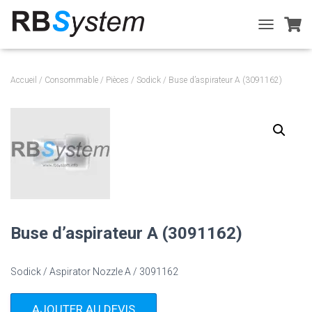
T
O
G
G
Accueil
/
Consommable
/
Pièces
/
Sodick
/ Buse d’aspirateur A (3091162)
L
E
N
A
V
I
G
A
T
I
O
Buse d’aspirateur A (3091162)
N
Sodick / Aspirator Nozzle A / 3091162
AJOUTER AU DEVIS