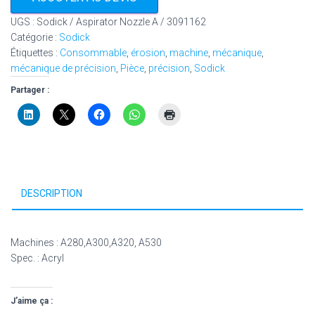
UGS :
Sodick / Aspirator Nozzle A / 3091162
Catégorie :
Sodick
Étiquettes :
Consommable
,
érosion
,
machine
,
mécanique
,
mécanique de précision
,
Pièce
,
précision
,
Sodick
Partager :
DESCRIPTION
Machines : A280,A300,A320, A530
Spec. : Acryl
J’aime ça :