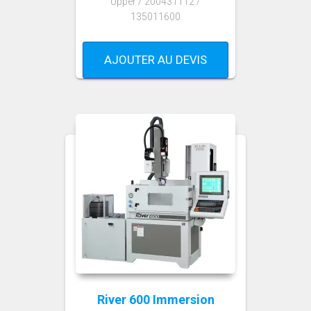
Upper / 200431112 /
135011600
AJOUTER AU DEVIS
River 600 Immersion