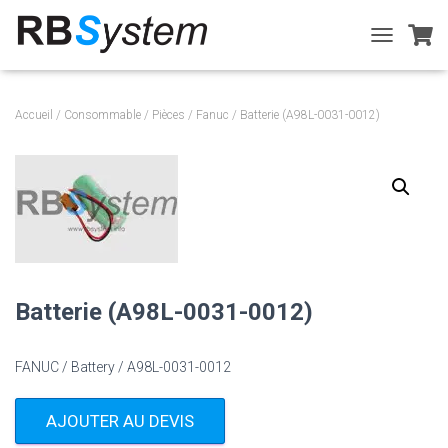
T
O
G
G
Accueil
/
Consommable
/
Pièces
/
Fanuc
/ Batterie (A98L-0031-0012)
L
E
N
A
V
I
G
A
T
I
Batterie (A98L-0031-0012)
O
N
FANUC / Battery / A98L-0031-0012
AJOUTER AU DEVIS