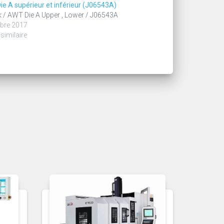
e A supérieur et inférieur (J06543A)
 / AWT Die A Upper , Lower / J06543A
bre 2017
 similaire