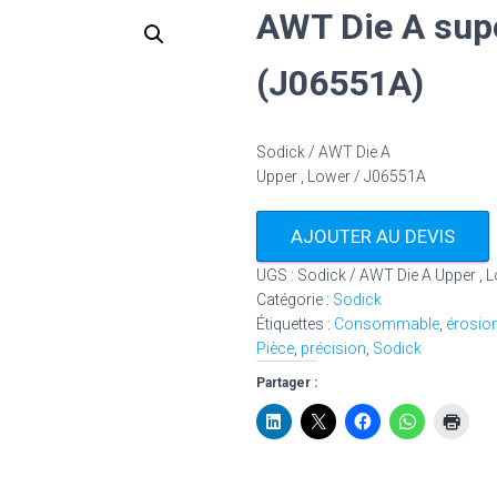
AWT Die A supé
(J06551A)
Sodick / AWT Die A
Upper , Lower / J06551A
AJOUTER AU DEVIS
UGS :
Sodick / AWT Die A Upper , 
Catégorie :
Sodick
Étiquettes :
Consommable
,
érosio
Pièce
,
précision
,
Sodick
Partager :