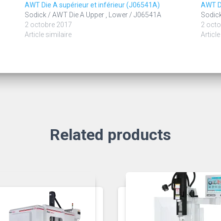
AWT Die A supérieur et inférieur (J06541A)
AWT Di
Sodick / AWT Die A Upper , Lower / J06541A
Sodick
2 octobre 2017
2 octo
Article similaire
Article
Related products