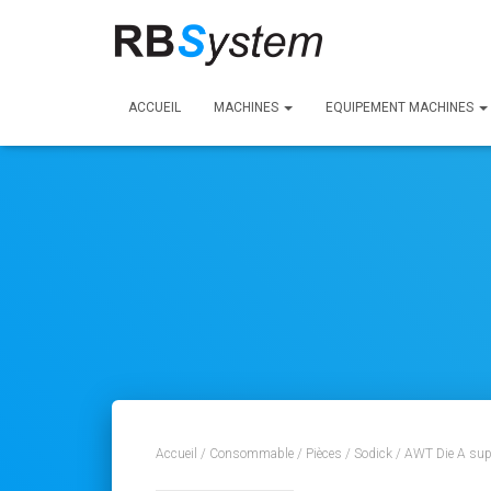
ACCUEIL
MACHINES
EQUIPEMENT MACHINES
Accueil
/
Consommable
/
Pièces
/
Sodick
/ AWT Die A supé