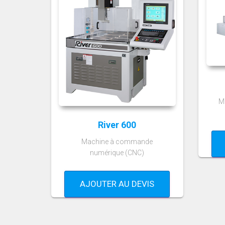
M
River 600
Machine à commande
numérique (CNC)
AJOUTER AU DEVIS