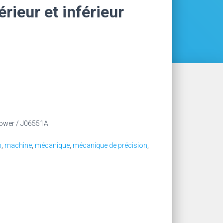
rieur et inférieur
Lower / J06551A
n
,
machine
,
mécanique
,
mécanique de précision
,