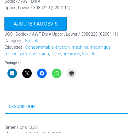
Sodick / AWT Die A
Upper , Lower / 3080220 (0200111)
AJOUTER AU DEVIS
UGS :
Sodick / AWT Die A Upper , Lower / 3080220 (0200111)
Catégorie :
Sodick
Étiquettes :
Consommable
,
érosion
,
machine
,
mécanique
,
mécanique de précision
,
Pièce
,
précision
,
Sodick
Partager :
DESCRIPTION
Dimensions : 0,22