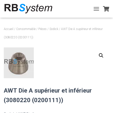
T
O
G
G
Accueil
/
Consommable
/
Pièces
/
Sodick
/ AWT Die A supérieur et inférieur
L
E
(3080220 (0200111))
N
A
V
I
G
A
T
I
O
N
AWT Die A supérieur et inférieur
(3080220 (0200111))