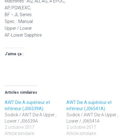
Machines : AQ, AD, AG, A EPOC,
AP, PGW,EXC,
BF・JL Series
Spec. : Manual
Upper / Lower
AF-Lower Sapphire
J’aime ça :
Articles similaires
AWT Die A supérieur et
AWT Die A supérieur et
inférieur (J06539A)
inférieur (J06541A)
Sodick / AWT Die A Upper ,
Sodick / AWT Die A Upper ,
Lower / J06539A
Lower / J06541A
2 octobre 2017
2 octobre 2017
Article similaire
Article similaire