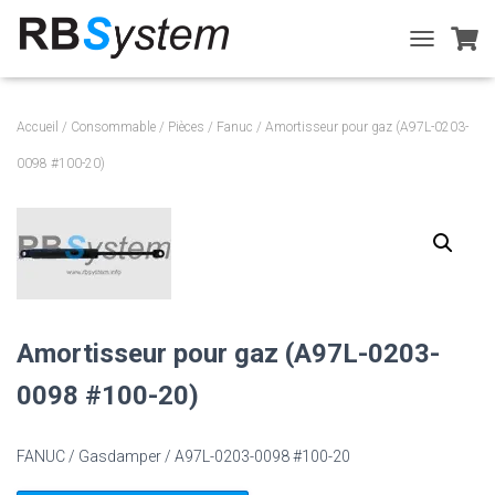
T
O
G
G
Accueil
/
Consommable
/
Pièces
/
Fanuc
/ Amortisseur pour gaz (A97L-0203-
L
E
0098 #100-20)
N
A
V
I
G
A
T
I
Amortisseur pour gaz (A97L-0203-
O
N
0098 #100-20)
FANUC / Gasdamper / A97L-0203-0098 #100-20