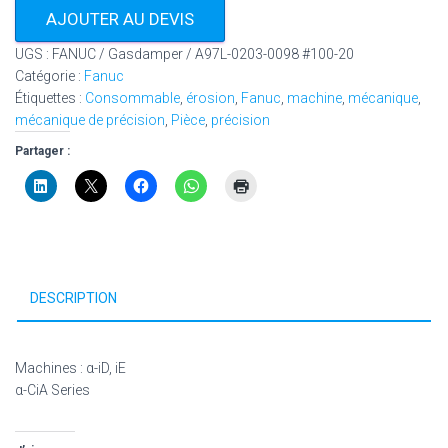
AJOUTER AU DEVIS
UGS :
FANUC / Gasdamper / A97L-0203-0098 #100-20
Catégorie :
Fanuc
Étiquettes :
Consommable
,
érosion
,
Fanuc
,
machine
,
mécanique
,
mécanique de précision
,
Pièce
,
précision
Partager :
DESCRIPTION
Machines : α-iD, iE
α-CiA Series