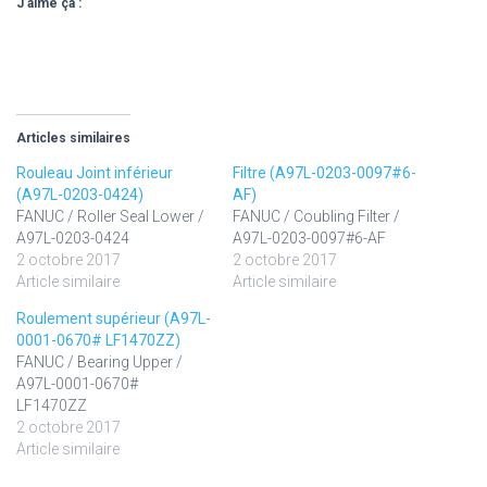
J’aime ça :
Articles similaires
Rouleau Joint inférieur
Filtre (A97L-0203-0097#6-
(A97L-0203-0424)
AF)
FANUC / Roller Seal Lower /
FANUC / Coubling Filter /
A97L-0203-0424
A97L-0203-0097#6-AF
2 octobre 2017
2 octobre 2017
Article similaire
Article similaire
Roulement supérieur (A97L-
0001-0670# LF1470ZZ)
FANUC / Bearing Upper /
A97L-0001-0670#
LF1470ZZ
2 octobre 2017
Article similaire