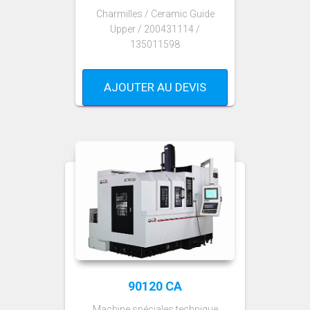
Charmilles / Ceramic Guide
Upper / 200431114 /
135011598
AJOUTER AU DEVIS
90120 CA
Machine spéciales technique