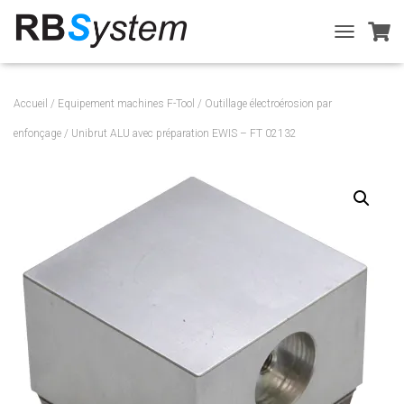
T
O
G
G
Accueil
/
Equipement machines F-Tool
/
Outillage électroérosion par
L
E
enfonçage
/ Unibrut ALU avec préparation EWIS – FT 02132
N
A
V
I
G
A
T
I
O
N