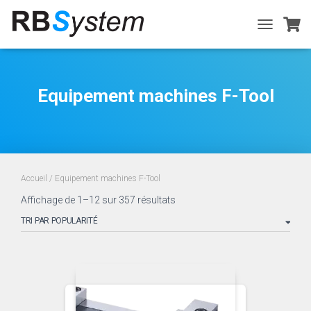
TOGGLE
NAVIGATIO
Equipement machines F-Tool
Accueil
/ Equipement machines F-Tool
Trié
Affichage de 1–12 sur 357 résultats
par
popularité