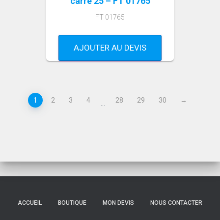
carré 25 – FT 01765
FT 01765
AJOUTER AU DEVIS
1
2
3
4
28
29
30
→
…
ACCUEIL
BOUTIQUE
MON DEVIS
NOUS CONTACTER