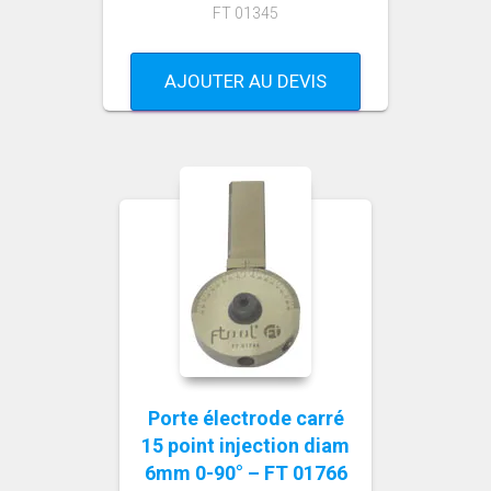
FT 01345
AJOUTER AU DEVIS
Porte électrode carré
15 point injection diam
6mm 0-90° – FT 01766