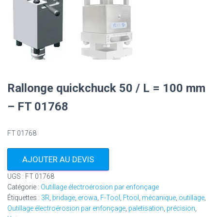
Rallonge quickchuck 50 / L = 100 mm
– FT 01768
FT 01768
AJOUTER AU DEVIS
UGS :
FT 01768
Catégorie :
Outillage électroérosion par enfonçage
Étiquettes :
3R
,
bridage
,
erowa
,
F-Tool
,
Ftool
,
mécanique
,
outillage
,
Outillage électroérosion par enfonçage
,
paletisation
,
précision
,