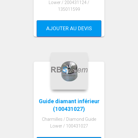
Lower / 200431124 /
135011599
AJOUTER AU DEVIS
Guide diamant inférieur
(100431027)
Charmilles / Diamond Guide
Lower / 100431027