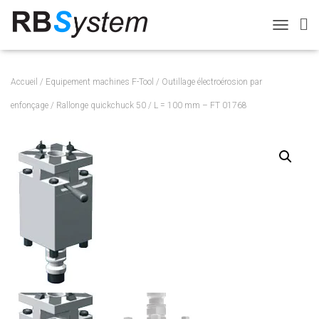
T
O
G
G
Accueil
/
Equipement machines F-Tool
/
Outillage électroérosion par
L
E
enfonçage
/ Rallonge quickchuck 50 / L = 100 mm – FT 01768
N
A
V
I
G
A
T
I
O
N