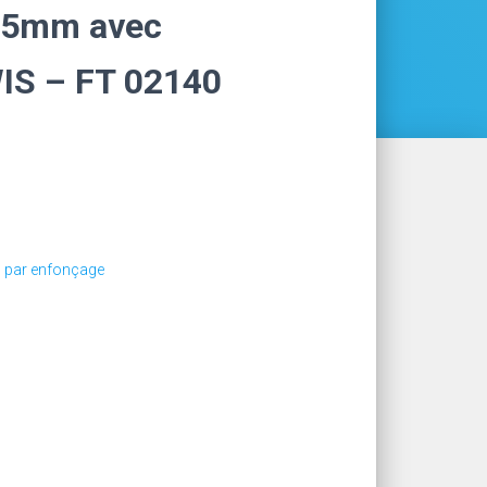
25mm avec
WIS – FT 02140
n par enfonçage