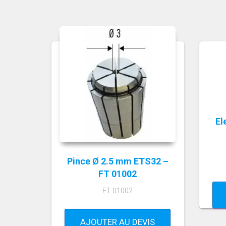
El
Pince Ø 2.5 mm ETS32 –
FT 01002
FT 01002
AJOUTER AU DEVIS