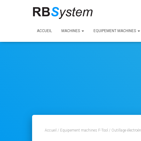
ACCUEIL
MACHINES
EQUIPEMENT MACHINES
Accueil
/
Equipement machines F-Tool
/
Outillage électroé