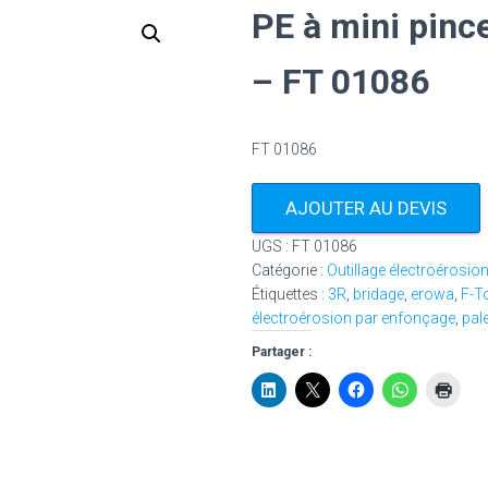
PE à mini pinc
– FT 01086
FT 01086
AJOUTER AU DEVIS
UGS :
FT 01086
Catégorie :
Outillage électroérosio
Étiquettes :
3R
,
bridage
,
erowa
,
F-T
électroérosion par enfonçage
,
pal
Partager :