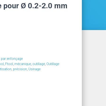
e pour Ø 0.2-2.0 mm
n par enfonçage
ool
,
Ftool
,
mécanique
,
outillage
,
Outillage
etisation
,
précision
,
Usinage