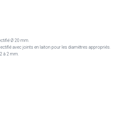
ectifié Ø 20 mm.
ectifié avec joints en laiton pour les diamètres appropriés.
0.2 à 2 mm.