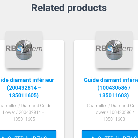
Related products
ide diamant inférieur
Guide diamant inféri
(200432814 –
(100430586 /
135011605)
135011603)
harmilles / Diamond Guide
Charmilles / Diamond Gui
Lower / 200432814 –
Lower / 100430586 /
135011605
135011603