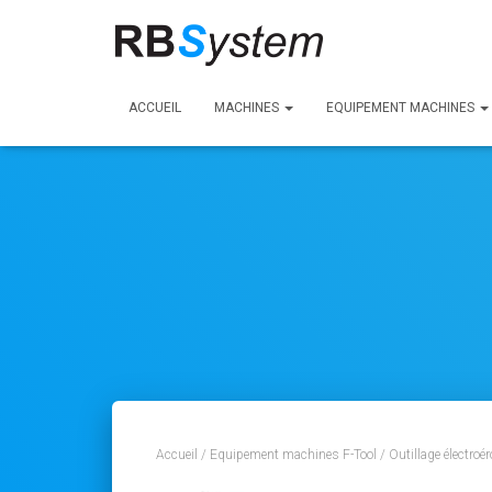
ACCUEIL
MACHINES
EQUIPEMENT MACHINES
Accueil
/
Equipement machines F-Tool
/
Outillage électroé