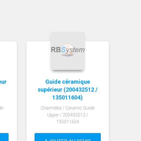
eur
Guide céramique
supérieur (200432512 /
135011604)
de
Charmilles / Ceramic Guide
Upper / 200432512 /
135011604