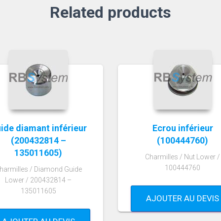
Related products
ide diamant inférieur
Ecrou inférieur
(200432814 –
(100444760)
135011605)
Charmilles / Nut Lower /
100444760
harmilles / Diamond Guide
Lower / 200432814 –
135011605
AJOUTER AU DEVIS