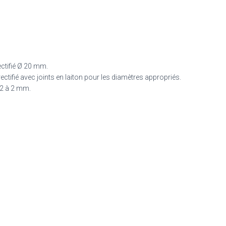
ectifié Ø 20 mm.
ectifié avec joints en laiton pour les diamètres appropriés.
0.2 à 2 mm.