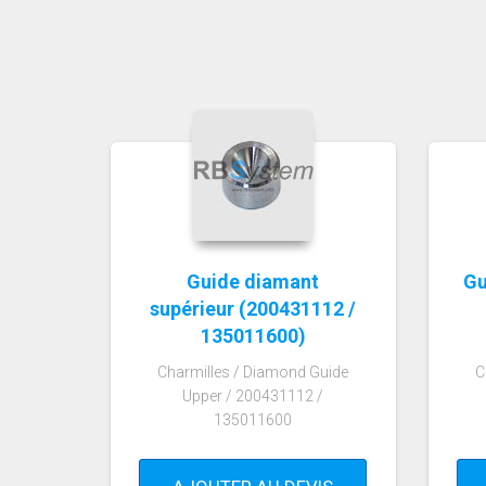
Guide diamant
Gu
supérieur (200431112 /
135011600)
Charmilles / Diamond Guide
C
Upper / 200431112 /
135011600