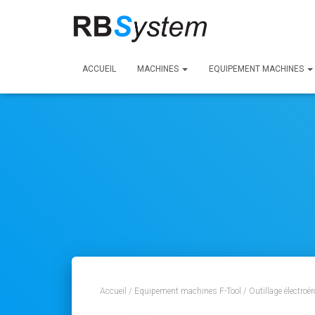
ACCUEIL
MACHINES
EQUIPEMENT MACHINES
Accueil
/
Equipement machines F-Tool
/
Outillage électroé