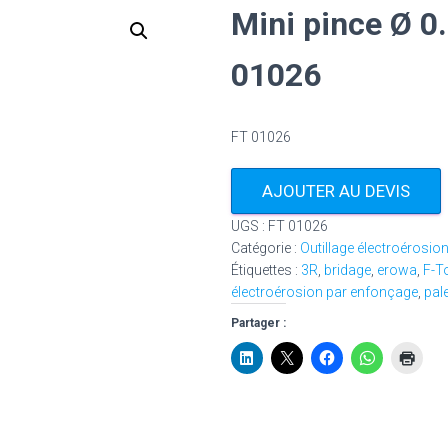
Mini pince Ø 0
01026
FT 01026
AJOUTER AU DEVIS
UGS :
FT 01026
Catégorie :
Outillage électroérosio
Étiquettes :
3R
,
bridage
,
erowa
,
F-T
électroérosion par enfonçage
,
pal
Partager :