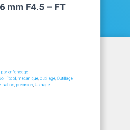
.6 mm F4.5 – FT
n par enfonçage
ool
,
Ftool
,
mécanique
,
outillage
,
Outillage
etisation
,
précision
,
Usinage