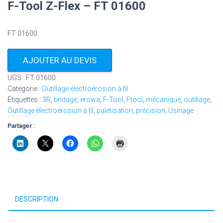
F-Tool Z-Flex – FT 01600
FT 01600
AJOUTER AU DEVIS
UGS :
FT 01600
Catégorie :
Outillage électroérosion à fil
Étiquettes :
3R
,
bridage
,
erowa
,
F-Tool
,
Ftool
,
mécanique
,
outillage
,
Outillage électroérosion à fil
,
paletisation
,
précision
,
Usinage
Partager :
DESCRIPTION