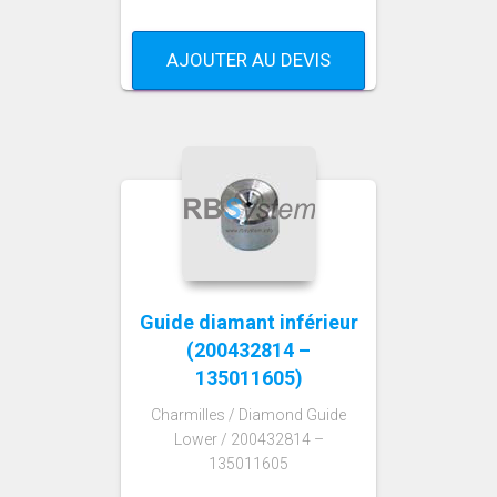
AJOUTER AU DEVIS
Guide diamant inférieur
(200432814 –
135011605)
Charmilles / Diamond Guide
Lower / 200432814 –
135011605