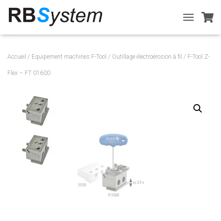
T
O
G
G
Accueil
/
Equipement machines F-Tool
/
Outillage électroérosion à fil
/ F-Tool Z-
L
E
Flex – FT 01600
N
A
V
I
G
A
T
I
O
N