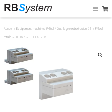
T
O
G
G
Accueil
/
Equipement machines F-Tool
/
Outillage électroérosion à fil
/ F-Tool
L
E
rotule 3D IF 15 / 3R – FT 01706
N
A
V
I
G
A
T
I
O
N