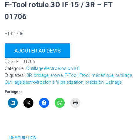
F-Tool rotule 3D IF 15 / 3R – FT
01706
FT 01706
AJOUTER AU DEVIS
UGS :
FT 01706
Catégorie :
Outillage électroérosion à fil
Étiquettes :
3R
,
bridage
,
erowa
,
F-Tool
,
Ftool
,
mécanique
,
outillage
,
Outillage électroérosion à fil
,
paletisation
,
précision
,
Usinage
Partager :
DESCRIPTION