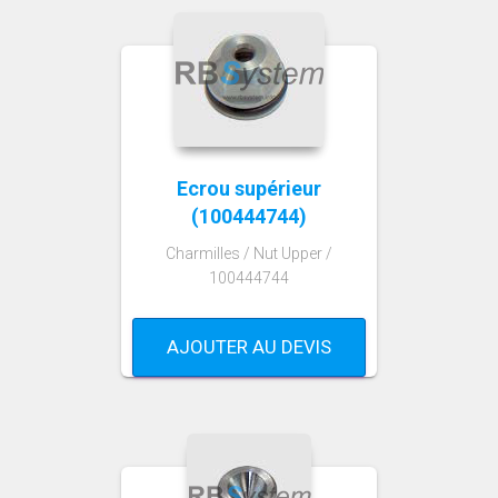
Ecrou supérieur
(100444744)
Charmilles / Nut Upper /
100444744
AJOUTER AU DEVIS