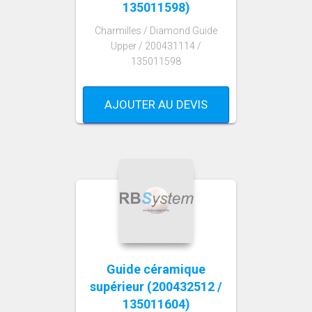
135011598)
Charmilles / Diamond Guide
Upper / 200431114 /
135011598
AJOUTER AU DEVIS
Guide céramique
supérieur (200432512 /
135011604)