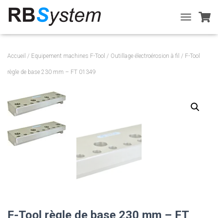
T
O
G
G
Accueil
/
Equipement machines F-Tool
/
Outillage électroérosion à fil
/ F-Tool
L
E
règle de base 230 mm – FT 01349
N
A
V
I
G
A
T
I
O
N
F-Tool règle de base 230 mm – FT