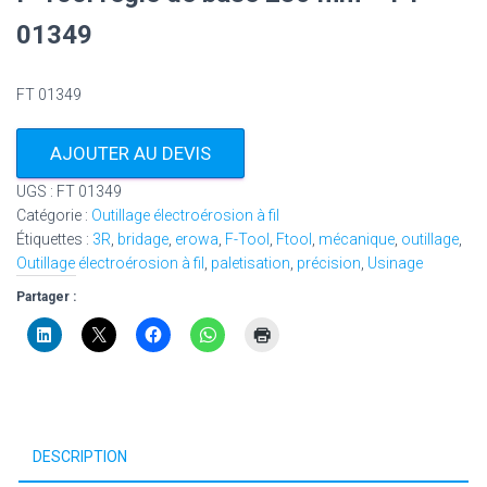
01349
FT 01349
AJOUTER AU DEVIS
UGS :
FT 01349
Catégorie :
Outillage électroérosion à fil
Étiquettes :
3R
,
bridage
,
erowa
,
F-Tool
,
Ftool
,
mécanique
,
outillage
,
Outillage électroérosion à fil
,
paletisation
,
précision
,
Usinage
Partager :
DESCRIPTION