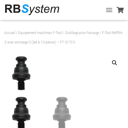
T
O
G
G
Accueil
/
Equipement machines F-Tool
/
Outillage pour fraisage
/ F-Tool RefPIN-
L
E
Z avec arrosage S (Set à 10 pièces) – FT 01720
N
A
V
I
G
A
T
I
O
N