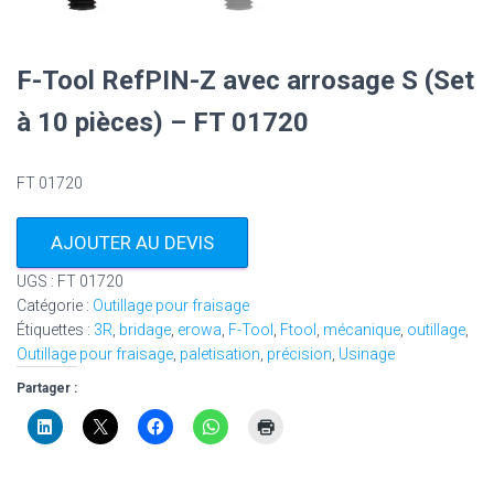
F-Tool RefPIN-Z avec arrosage S (Set
à 10 pièces) – FT 01720
FT 01720
AJOUTER AU DEVIS
UGS :
FT 01720
Catégorie :
Outillage pour fraisage
Étiquettes :
3R
,
bridage
,
erowa
,
F-Tool
,
Ftool
,
mécanique
,
outillage
,
Outillage pour fraisage
,
paletisation
,
précision
,
Usinage
Partager :