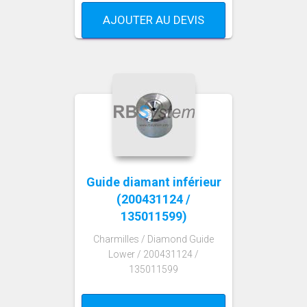
AJOUTER AU DEVIS
Guide diamant inférieur
(200431124 /
135011599)
Charmilles / Diamond Guide
Lower / 200431124 /
135011599