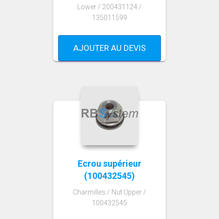
Lower / 200431124 /
135011599
AJOUTER AU DEVIS
Ecrou supérieur
(100432545)
Charmilles / Nut Upper /
100432545