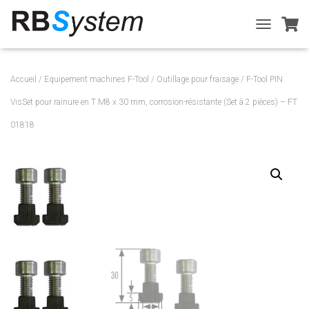
T
O
G
G
Accueil
/
Equipement machines F-Tool
/
Outillage pour fraisage
/ F-Tool PIN
L
E
VisSet pour rainure en T M8 x 30 mm, corrosion-résistante (Set à 2 pièces) – FT
N
01818
A
V
I
G
A
T
I
O
N