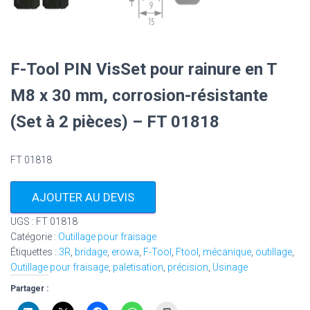
F-Tool PIN VisSet pour rainure en T
M8 x 30 mm, corrosion-résistante
(Set à 2 pièces) – FT 01818
FT 01818
AJOUTER AU DEVIS
UGS :
FT 01818
Catégorie :
Outillage pour fraisage
Étiquettes :
3R
,
bridage
,
erowa
,
F-Tool
,
Ftool
,
mécanique
,
outillage
,
Outillage pour fraisage
,
paletisation
,
précision
,
Usinage
Partager :