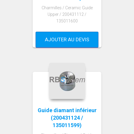
Charmilles / Ceramic Guide
Upper / 200431112 /
135011600
AJOUTER AU DEVIS
Guide diamant inférieur
(200431124 /
135011599)