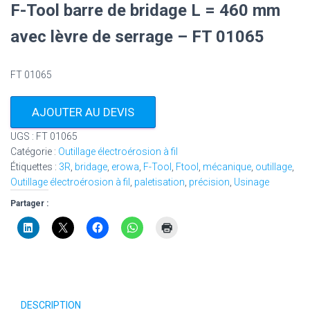
F-Tool barre de bridage L = 460 mm
avec lèvre de serrage – FT 01065
FT 01065
AJOUTER AU DEVIS
UGS :
FT 01065
Catégorie :
Outillage électroérosion à fil
Étiquettes :
3R
,
bridage
,
erowa
,
F-Tool
,
Ftool
,
mécanique
,
outillage
,
Outillage électroérosion à fil
,
paletisation
,
précision
,
Usinage
Partager :
DESCRIPTION