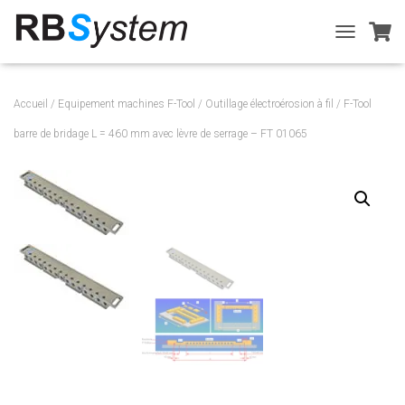
T
O
G
G
Accueil
/
Equipement machines F-Tool
/
Outillage électroérosion à fil
/ F-Tool
L
E
barre de bridage L = 460 mm avec lèvre de serrage – FT 01065
N
A
V
I
G
A
T
I
O
N