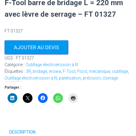
F-Tool barre de bridage L = 220 mm
avec lèvre de serrage – FT 01327
FT 01327
AJOUTER AU DEVIS
UGS :
FT 01327
Catégorie :
Outillage électroérosion à fil
Étiquettes :
3R
,
bridage
,
erowa
,
F-Tool
,
Ftool
,
mécanique
,
outillage
,
Outillage électroérosion à fil
,
paletisation
,
précision
,
Usinage
Partager :
DESCRIPTION