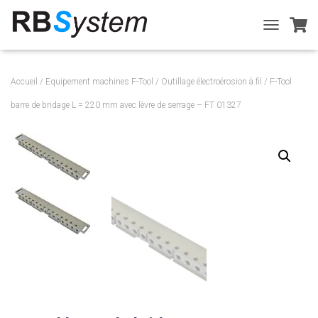
T
O
G
G
Accueil
/
Equipement machines F-Tool
/
Outillage électroérosion à fil
/ F-Tool
L
E
barre de bridage L = 220 mm avec lèvre de serrage – FT 01327
N
A
V
I
G
A
T
I
O
N