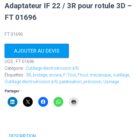
Adaptateur IF 22 / 3R pour rotule 3D –
FT 01696
FT 01696
AJOUTER AU DEVIS
UGS :
FT 01696
Catégorie :
Outillage électroérosion à fil
Étiquettes :
3R
,
bridage
,
erowa
,
F-Tool
,
Ftool
,
mécanique
,
outillage
,
Outillage électroérosion à fil
,
paletisation
,
précision
,
Usinage
Partager :
DESCRIPTION