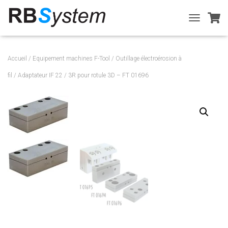
T
O
G
G
Accueil
/
Equipement machines F-Tool
/
Outillage électroérosion à
L
E
fil
/ Adaptateur IF 22 / 3R pour rotule 3D – FT 01696
N
A
V
I
G
A
T
I
O
N