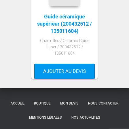
Guide céramique
supérieur (200432512 /
135011604)
Charmilles / Ceramic Guide
Upper / 200432512 /
135011604
AJOUTER AU DEVIS
ACCUEIL
BOUTIQUE
MON DEVIS
NOUS CONTACTER
MENTIONS LÉGALES
NOS ACTUALITÉS