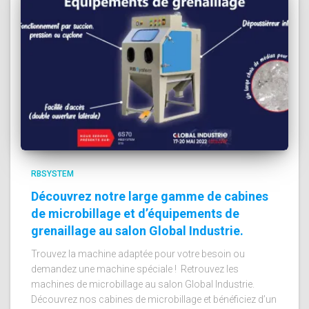
RBSYSTEM
Découvrez notre large gamme de cabines
de microbillage et d’équipements de
grenaillage au salon Global Industrie.
Trouvez la machine adaptée pour votre besoin ou
demandez une machine spéciale ! Retrouvez les
machines de microbillage au salon Global Industrie.
Découvrez nos cabines de microbillage et bénéficiez d’un