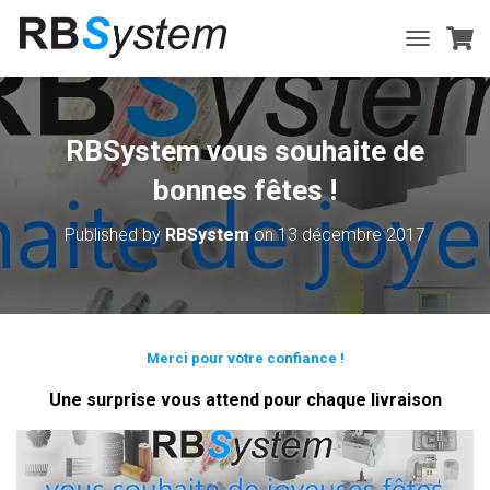
T
O
G
G
L
RBSystem vous souhaite de
E
N
bonnes fêtes !
A
V
Published by
RBSystem
on
13 décembre 2017
I
G
A
T
I
O
Merci pour votre confiance !
N
Une surprise vous attend pour chaque livraison