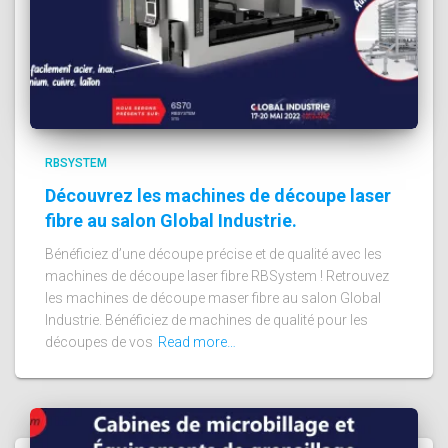
RBSYSTEM
Découvrez les machines de découpe laser
fibre au salon Global Industrie.
Bénéficiez d’une découpe précise et de qualité avec les
machines de découpe laser fibre RBSystem ! Retrouvez
les machines de découpe maser fibre au salon Global
Industrie. Bénéficiez de machines de qualité pour les
découpes de vos
Read more…