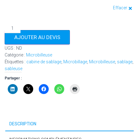
Effacer
quantité
de
AJOUTER AU DEVIS
Microbilleuses
-
UGS :
ND
modèles
Catégorie :
Microbilleuse
BA
Étiquettes :
cabine de sablage
,
Microbillage
,
Microbilleuse
,
sablage
,
à
sableuse
succion,
Partager :
pression
ou
cyclone
DESCRIPTION