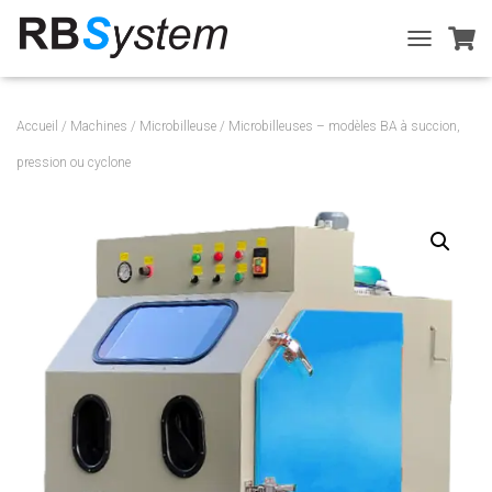
T
O
G
G
Accueil
/
Machines
/
Microbilleuse
/ Microbilleuses – modèles BA à succion,
L
E
pression ou cyclone
N
A
V
I
G
A
T
I
O
N